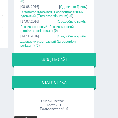
(
0
)
[08.08.2016]
[
Ядовитые Грибы
]
Энтолома ядовитая. Розовопластинник
ядовитый (Entoloma sinuatum)
(
0
)
[17.07.2016]
[
Съедобные грибы
]
Рыжик сосновый. Рыжик боровой
(Lactarius deliciosus)
(
0
)
[14.11.2016]
[
Съедобные грибы
]
Дождевик жемчужный (Lycoperdon
perlatum)
(
0
)
ВХОД НА САЙТ
СТАТИСТИКА
Онлайн всего:
1
Гостей:
1
Пользователей:
0