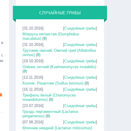
СЛУЧАЙНЫЕ ГРИБЫ
[31.10.2016]
[
Съедобные грибы
]
Мокруха пятнистая (Gomphidius
maculatus)
(
0
)
 в
[31.10.2016]
[
Съедобные грибы
]
Трутовик овечий. Овечий гриб (Albatrellus
ovinus)
(
0
)
 с
ми
[19.10.2016]
[
Съедобные грибы
]
Опёнок летний (Kuehneromyces mutabilis)
(
0
)
[12.11.2016]
[
Съедобные грибы
]
Козляк. Решетник (Suillus bovinus)
(
0
)
[16.11.2016]
[
Съедобные грибы
]
Трюфель белый (Choiromyces
meandriformis)
(
0
)
[23.07.2016]
[
Съедобные грибы
]
Груздь пергаментный (Lactarius
pergamenus)
(
0
)
[07.08.2016]
[
Съедобные грибы
]
Млечник неедкий (Lactarius mitissimus)