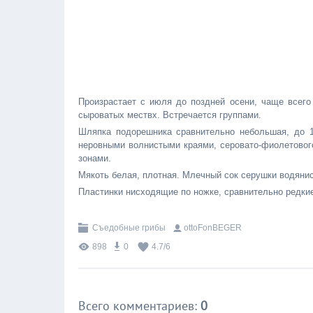
Произрастает с июля до поздней осени, чаще всего 
сыроватых мествх. Встречается группами.
Шляпка подорешника сравнительно небольшая, до 1
неровными волнистыми краями, серовато-фиолетовог
зонами.
Мякоть белая, плотная. Млечный сок серушки водянис
Пластинки нисходящие по ножке, сравнительно редки
Съедобные грибы
ottoFonBEGER
898
0
4.7
/
6
Всего комментариев
:
0