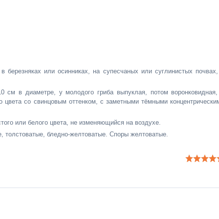
в березняках или осинниках, на супесчаных или суглинистых почвах,
0 см в диаметре, у молодого гриба выпуклая, потом воронковидная,
о цвета со свинцовым оттенком, с заметными тёмными концентрически
того или белого цвета, не изменяющийся на воздухе.
е, толстоватые, бледно-желтоватые. Споры желтоватые.